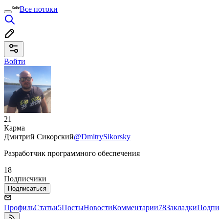
Все потоки
Войти
21
Карма
Дмитрий Сикорский
@DmitrySikorsky
Разработчик программного обеспечения
18
Подписчики
Подписаться
Профиль
Статьи
5
Посты
Новости
Комментарии
78
Закладки
Подпи