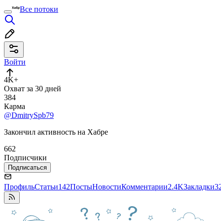
Все потоки
Войти
4K+
Охват за 30 дней
384
Карма
@DmitrySpb79
Закончил активность на Хабре
662
Подписчики
Подписаться
Профиль
Статьи
142
Посты
Новости
Комментарии
2.4K
Закладки
3