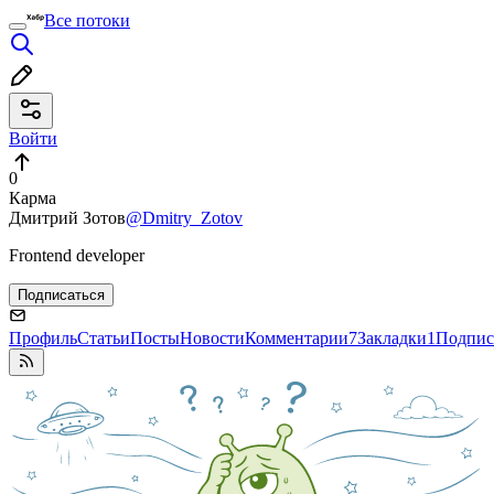
Все потоки
Войти
0
Карма
Дмитрий Зотов
@Dmitry_Zotov
Frontend developer
Подписаться
Профиль
Статьи
Посты
Новости
Комментарии
7
Закладки
1
Подпис