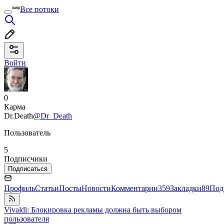
Все потоки
Войти
0
Карма
Dr.Death
@Dr_Death
Пользователь
5
Подписчики
Подписаться
Профиль
Статьи
Посты
Новости
Комментарии
359
Закладки
89
Под
Vivaldi: Блокировка рекламы должна быть выбором
пользователя