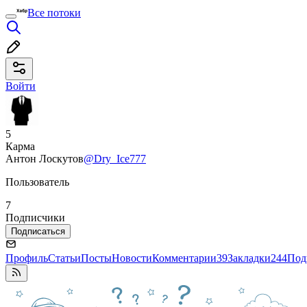
Все потоки
Войти
5
Карма
Антон Лоскутов
@Dry_Ice777
Пользователь
7
Подписчики
Подписаться
Профиль
Статьи
Посты
Новости
Комментарии
39
Закладки
244
Под