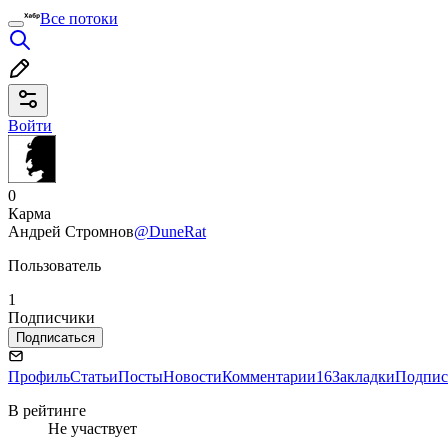
Все потоки
Войти
0
Карма
Андрей Стромнов
@DuneRat
Пользователь
1
Подписчики
Подписаться
Профиль
Статьи
Посты
Новости
Комментарии
16
Закладки
Подпис
В рейтинге
Не участвует