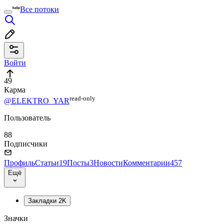
Все потоки
Войти
49
Карма
read⁠-⁠only
@ELEKTRO_YAR
Пользователь
88
Подписчики
Профиль
Статьи
19
Посты
3
Новости
Комментарии
457
Ещё
Закладки
2K
Значки