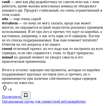
vault
— мне как php разработчику не совсем ясно как с ним
работать, кроме вызова консольных команд не обнаружил
никакого api. Продукт стабильный, но очень ограниченный в
этом плане.
otto
— еще очень сырой
terraform
— по нему не могу сказать, вроде как может
многое, но ощущается острый недостаток реальных примеров
использования. Я не про aws и прочих что идут из коробки, а
кастомных, например, у нас есть парк из 8 серверов. Хостер
не из списка поддерживаемых. Как нам поможет terraform?
Ответов на эти вопросы я не нашел.
consul
отличный проект, но его надо как-то настроить на всех
серверах, если otto справится с этим, то будет прекрасно.
nomad
на данный момент не увидел смысла в его
практическом применении.
Итого в остатке: хорошие инструменты, которые из коробки
поддерживают крупных хостеров (aws и прочие), но о
применимости при наличии собственного парка серверов
ничего не известно.
+4
Посмотреть
Организация среды для совместной веб-разработки