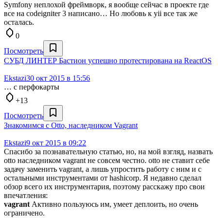
Symfony неплохой фреймворк, я вообще сейчас в проекте где
все на codeigniter 3 написано… Но любовь к yii все так же
осталась.
0
Посмотреть
СУБД ЛИНТЕР Бастион успешно протестирована на ReactOS
Ekstazi
30 окт 2015 в 15:56
… с перфокарты
+13
Посмотреть
Знакомимся с Otto, наследником Vagrant
Ekstazi
9 окт 2015 в 09:22
Спасибо за познавательную статью, но, на мой взгляд, назвать
otto наследником vagrant не совсем честно. otto не ставит себе
задачу заменить vagrant, а лишь упростить работу с ним и с
остальными инструментами от hashicorp. Я недавно сделал
обзор всего их инструментария, поэтому расскажу про свои
впечатления:
vagrant
Активно пользуюсь им, умеет деплоить, но очень
ограничено.