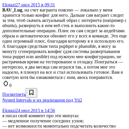
Ekstazi
27 июл 2015 в 09:31
BAV_Lug
, на счет вагранта поясню — локально у меня
хранится только конфиг для него. Дальше сам вагрант следит
за тем, чтоб скачать актуальный образ с интернета (например с
ubuntu), развернуть в нем веб стек и выполнить какие-то
дополнительные операции. Плюс он сам следит за апдейтами
образа и автоматически обновит его у всех в команде. Это еще
один огромный плюс, благодаря которому я и использую его.
А благодаря средствам типа puphpet и phansible, я могу за
минуту сгенерировать конфиг (для системы развертывания
типа puppet или ansible) под нужную мне конфигурацию, не
растрачивая время на тестирование и отладку. Поиграться —
интересно, я два месяца сам игрался так, а потом мне это
надоело, я плюнул на все и стал использовать готовое. Вам я
советую хотя бы ознакомиться с ним, авось понравится.
0
Посмотреть
Nested Intervals и их реализация под Yii2
Ekstazi
24 июл 2015 в 14:56
я писал свой коммент про эти минусы:
— медленное получение соседних узлов;
— нет возможности моментально подсчитать количество