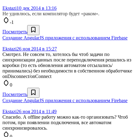
Ekstazi
10 дек 2014 в 13:16
Не удивлюсь, если компилятор будет «раком».
-1
Посмотреть
Создание AngularJS приложения c использованием Firebase
Ekstazi
26 ноя 2014 в 15:27
Смотрел. Не совсем то, хотелось бы чтоб задачи по
синхронизации данных после переподключения решались из
коробки (то есть обновления автоматом отсылались/
принимались) без необходимости в собственном обработчике
onDisconnect/onConnect
0
Посмотреть
Создание AngularJS приложения c использованием Firebase
Ekstazi
26 ноя 2014 в 11:49
Спасибо. А offline работу можно как-то организовать? Чтоб
потом, при появлении подключения, все автоматом
синхронизировалось.
0