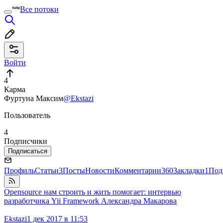
Все потоки
Войти
4
Карма
Фуртуна Максим
@Ekstazi
Пользователь
4
Подписчики
Подписаться
Профиль
Статьи
3
Посты
Новости
Комментарии
360
Закладки
1
Под
Opensource нам строить и жить помогает: интервью
разработчика Yii Framework Александра Макарова
Ekstazi
1 дек 2017 в 11:53