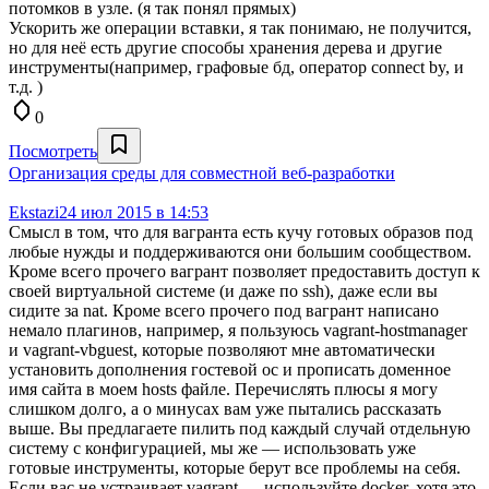
потомков в узле. (я так понял прямых)
Ускорить же операции вставки, я так понимаю, не получится,
но для неё есть другие способы хранения дерева и другие
инструменты(например, графовые бд, оператор connect by, и
т.д. )
0
Посмотреть
Организация среды для совместной веб-разработки
Ekstazi
24 июл 2015 в 14:53
Смысл в том, что для вагранта есть кучу готовых образов под
любые нужды и поддерживаются они большим сообществом.
Кроме всего прочего вагрант позволяет предоставить доступ к
своей виртуальной системе (и даже по ssh), даже если вы
сидите за nat. Кроме всего прочего под вагрант написано
немало плагинов, например, я пользуюсь vagrant-hostmanager
и vagrant-vbguest, которые позволяют мне автоматически
установить дополнения гостевой ос и прописать доменное
имя сайта в моем hosts файле. Перечислять плюсы я могу
слишком долго, а о минусах вам уже пытались рассказать
выше. Вы предлагаете пилить под каждый случай отдельную
систему с конфигурацией, мы же — использовать уже
готовые инструменты, которые берут все проблемы на себя.
Если вас не устраивает vagrant — используйте docker, хотя это