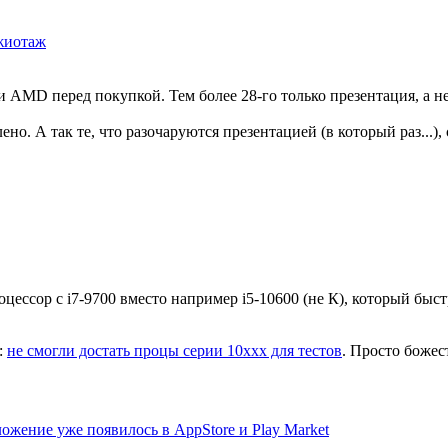
жиотаж
и AMD перед покупкой. Тем более 28-го только презентация, а не
но. А так те, что разочаруются презентацией (в который раз...),
цессор с i7-9700 вместо например i5-10600 (не К), который быст
:
не смогли достать процы серии 10xxx для тестов
. Просто божес
ложение уже появилось в AppStore и Play Market