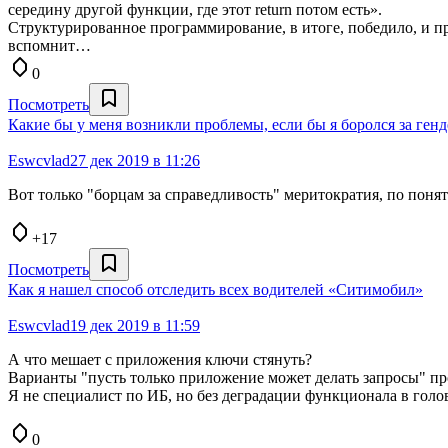
середину другой функции, где этот return потом есть».
Структурированное программирование, в итоге, победило, и пр
вспомнит…
0
Посмотреть
Какие бы у меня возникли проблемы, если бы я боролся за ген
Eswcvlad
27 дек 2019 в 11:26
Вот только "борцам за справедливость" меритократия, по поня
+17
Посмотреть
Как я нашел способ отследить всех водителей «Ситимобил»
Eswcvlad
19 дек 2019 в 11:59
А что мешает с приложения ключи стянуть?
Варианты "пусть только приложение может делать запросы" пр
Я не специалист по ИБ, но без деградации функционала в голов
0