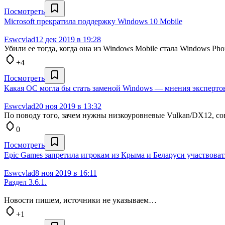
Посмотреть
Microsoft прекратила поддержку Windows 10 Mobile
Eswcvlad
12 дек 2019 в 19:28
Убили ее тогда, когда она из Windows Mobile стала Windows Pho
+4
Посмотреть
Какая ОС могла бы стать заменой Windows — мнения эксперто
Eswcvlad
20 ноя 2019 в 13:32
По поводу того, зачем нужны низкоуровневые Vulkan/DX12, с
0
Посмотреть
Epic Games запретила игрокам из Крыма и Беларуси участвовать
Eswcvlad
8 ноя 2019 в 16:11
Раздел 3.6.1.
Новости пишем, источники не указываем…
+1