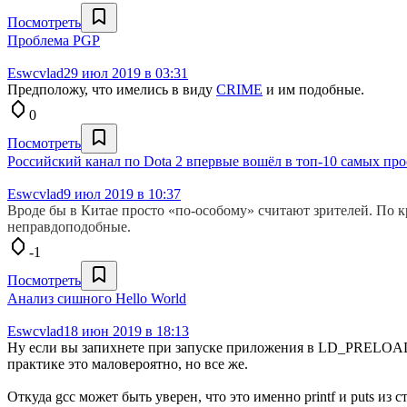
Посмотреть
Проблема PGP
Eswcvlad
29 июл 2019 в 03:31
Предположу, что имелись в виду
CRIME
и им подобные.
0
Посмотреть
Российский канал по Dota 2 впервые вошёл в топ-10 самых пр
Eswcvlad
9 июл 2019 в 10:37
Вроде бы в Китае просто «по-особому» считают зрителей. По к
неправдоподобные.
-1
Посмотреть
Анализ сишного Hello World
Eswcvlad
18 июн 2019 в 18:13
Ну если вы запихнете при запуске приложения в LD_PRELOAD би
практике это маловероятно, но все же.
Откуда gcc может быть уверен, что это именно printf и puts из