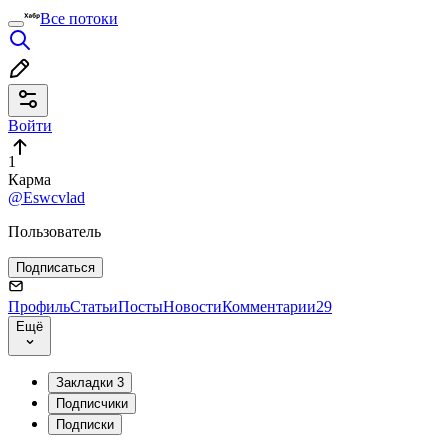
Все потоки
Войти
1
Карма
@Eswcvlad
Пользователь
Подписаться
Профиль
Статьи
Посты
Новости
Комментарии
29
Ещё
Закладки
3
Подписчики
Подписки