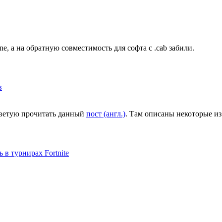
ne, а на обратную совместимость для софта с .cab забили.
в
оветую прочитать данный
пост (англ.)
. Там описаны некоторые из
 в турнирах Fortnite