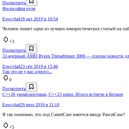
Посмотреть
Философия нуля
Eswcvlad
18 окт 2019 в 10:54
Человек пишет одни из лучших юмористических статьей на хабре,
+3
Посмотреть
32-ядерный AMD Ryzen Threadripper 3000 — плохие новости для
Eswcvlad
23 сен 2019 в 15:46
Так это не у вас одного...
0
Посмотреть
C++20 укомплектован, C++23 начат. Итоги встречи в Кёльне
Eswcvlad
29 июл 2019 в 11:10
Я так понимаю, что под CamelCase имеется ввиду PascalCase?
+5