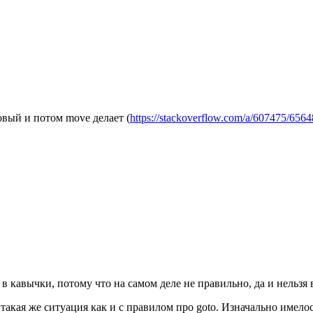
овый и потом move делает (
https://stackoverflow.com/a/607475/656
в кавычки, потому что на самом деле не правильно, да и нельзя
 такая же ситуация как и с правилом про goto. Изначально имелось