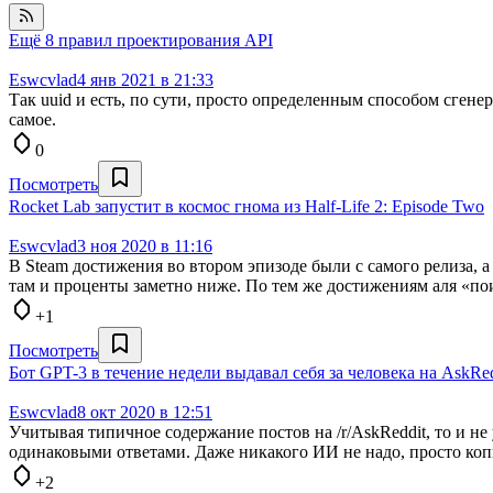
Ещё 8 правил проектирования API
Eswcvlad
4 янв 2021 в 21:33
Так uuid и есть, по сути, просто определенным способом сгене
самое.
0
Посмотреть
Rocket Lab запустит в космос гнома из Half-Life 2: Episode Two
Eswcvlad
3 ноя 2020 в 11:16
В Steam достижения во втором эпизоде были с самого релиза, а
там и проценты заметно ниже. По тем же достижениям аля «поиг
+1
Посмотреть
Бот GPT-3 в течение недели выдавал себя за человека на AskRed
Eswcvlad
8 окт 2020 в 12:51
Учитывая типичное содержание постов на /r/AskReddit, то и не 
одинаковыми ответами. Даже никакого ИИ не надо, просто коп
+2