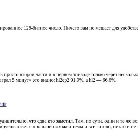
рированное 128-битное число. Ничего вам не мешает для удобства
 в просто второй части и в первом эпизоде только через несколь
рал 5 минут» это видно: hl2ep2 91.9%, а hl2 — 66.6%.
dit
удивительно, что едва кто заметил. Там, по сути, одни и те же в
ируешь ответ с прошлой похожей темы и все готово, никто и не 