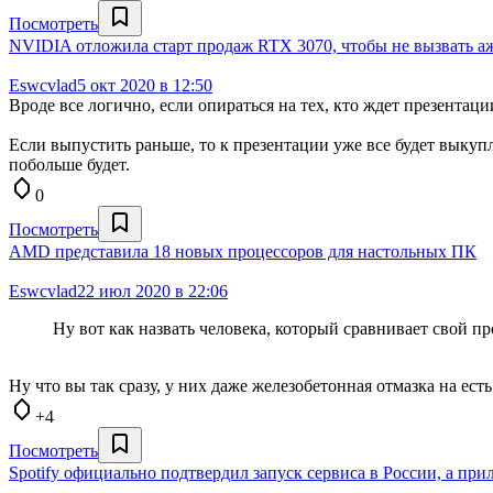
Посмотреть
NVIDIA отложила старт продаж RTX 3070, чтобы не вызвать а
Eswcvlad
5 окт 2020 в 12:50
Вроде все логично, если опираться на тех, кто ждет презентаци
Если выпустить раньше, то к презентации уже все будет выкупле
побольше будет.
0
Посмотреть
AMD представила 18 новых процессоров для настольных ПК
Eswcvlad
22 июл 2020 в 22:06
Ну вот как назвать человека, который сравнивает свой про
Ну что вы так сразу, у них даже железобетонная отмазка на есть
+4
Посмотреть
Spotify официально подтвердил запуск сервиса в России, а при