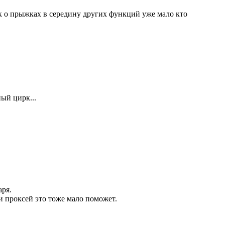
ак о прыжках в середину других функций уже мало кто
ый цирк...
аря.
и проксей это тоже мало поможет.