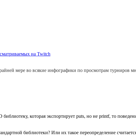
осматриваемых на Twitch
райней мере во всякие инфографики по просмотрам турниров мно
блиотеку, которая экспортирует puts, но не printf, то поведен
 стандартной библиотеки? Или их такое переопределение считаетс