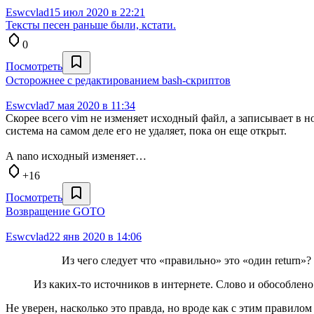
Eswcvlad
15 июл 2020 в 22:21
Тексты песен раньше были, кстати.
0
Посмотреть
Осторожнее с редактированием bash-скриптов
Eswcvlad
7 мая 2020 в 11:34
Скорее всего vim не изменяет исходный файл, а записывает в н
система на самом деле его не удаляет, пока он еще открыт.
А nano исходный изменяет…
+16
Посмотреть
Возвращение GOTO
Eswcvlad
22 янв 2020 в 14:06
Из чего следует что «правильно» это «один return»?
Из каких-то источников в интернете. Слово и обособлено 
Не уверен, насколько это правда, но вроде как с этим правилом