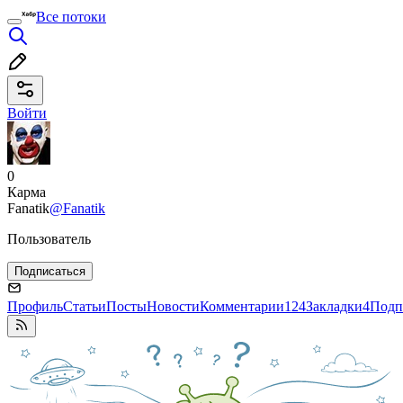
Все потоки
Войти
0
Карма
Fanatik
@Fanatik
Пользователь
Подписаться
Профиль
Статьи
Посты
Новости
Комментарии
124
Закладки
4
Подп