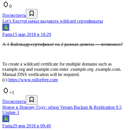
0
Посмотреть
Let’s Encrypt начал выдавать wildcard сертификаты
Fanta
15 мар 2018 в 18:29
А 1 Вайлкадр-сертификат на 2 разных домена — возможно?
To create a wildcard certificate for multiple domains such as
example.org and example.com enter
.example.org
.example.com.
Manual DNS verification will be required.
(с)
https://www.sslforfree.com
+1
Посмотреть
Новое к Новому Году: обзор Veeam Backup & Replication 9.5
Update 3
Fanta
29 янв 2018 в 09:49