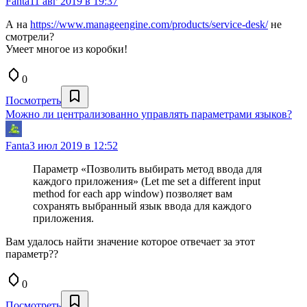
Fanta
11 авг 2019 в 19:37
А на
https://www.manageengine.com/products/service-desk/
не
смотрели?
Умеет многое из коробки!
0
Посмотреть
Можно ли централизованно управлять параметрами языков?
Fanta
3 июл 2019 в 12:52
Параметр «Позволить выбирать метод ввода для
каждого приложения» (Let me set a different input
method for each app window) позволяет вам
сохранять выбранный язык ввода для каждого
приложения.
Вам удалось найти значение которое отвечает за этот
параметр??
0
Посмотреть