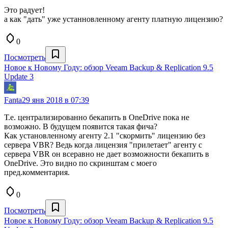
Это радует!
а как "дать" уже устанновленному агенту платную лицензию?
0
Посмотреть
Новое к Новому Году: обзор Veeam Backup & Replication 9.5
Update 3
Fanta
29 янв 2018 в 07:39
Т.е. централизированно бекапить в OneDrive пока не
возможно. В будущем появится такая фича?
Как установленному агенту 2.1 "скормить" лицензию без
сервера VBR? Ведь когда лицензия "прилетает" агенту с
сервера VBR он всеравно не дает возможности бекапить в
OneDrive. Это видно по скринштам с моего
пред.комментария.
0
Посмотреть
Новое к Новому Году: обзор Veeam Backup & Replication 9.5