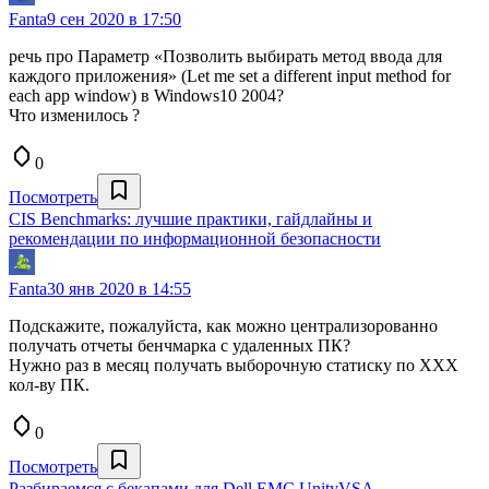
Fanta
9 сен 2020 в 17:50
речь про Параметр «Позволить выбирать метод ввода для
каждого приложения» (Let me set a different input method for
each app window) в Windows10 2004?
Что изменилоcь ?
0
Посмотреть
CIS Benchmarks: лучшие практики, гайдлайны и
рекомендации по информационной безопасности
Fanta
30 янв 2020 в 14:55
Подскажите, пожалуйста, как можно централизорованно
получать отчеты бенчмарка с удаленных ПК?
Нужно раз в месяц получать выборочную статиску по ХХХ
кол-ву ПК.
0
Посмотреть
Разбираемся с бекапами для Dell EMC UnityVSA