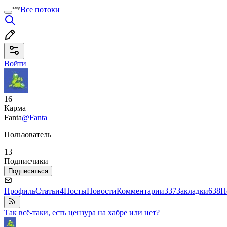
Все потоки
Войти
16
Карма
Fanta
@Fanta
Пользователь
13
Подписчики
Подписаться
Профиль
Статьи
4
Посты
Новости
Комментарии
337
Закладки
638
П
Так всё-таки, есть цензура на хабре или нет?