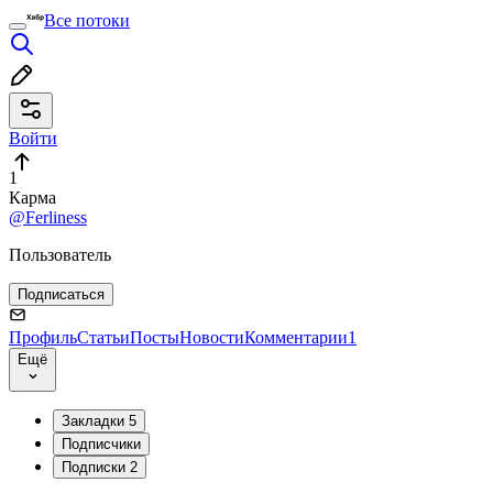
Все потоки
Войти
1
Карма
@Ferliness
Пользователь
Подписаться
Профиль
Статьи
Посты
Новости
Комментарии
1
Ещё
Закладки
5
Подписчики
Подписки
2