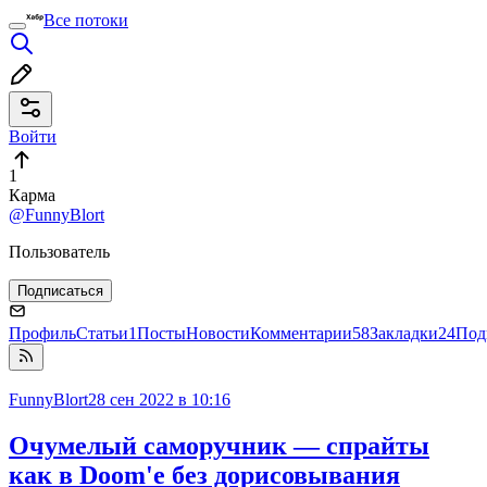
Все потоки
Войти
1
Карма
@FunnyBlort
Пользователь
Подписаться
Профиль
Статьи
1
Посты
Новости
Комментарии
58
Закладки
24
Под
FunnyBlort
28 сен 2022 в 10:16
Очумелый саморучник — спрайты
как в Doom'е без дорисовывания