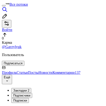
Все потоки
Войти
0
Карма
@Gavrylyuk
Пользователь
Подписаться
Профиль
Статьи
Посты
Новости
Комментарии
137
Ещё
Закладки
2
Подписчики
Подписки