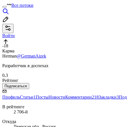
Все потоки
Войти
-18
Карма
Herman
@GermanAizek
Разработчик в доспехах
0,3
Рейтинг
Подписаться
Профиль
Статьи
1
Посты
Новости
Комментарии
218
Закладки
3
Под
В рейтинге
2 706-й
Откуда
Тверская обл., Россия