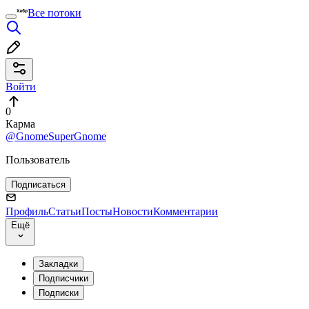
Все потоки
Войти
0
Карма
@GnomeSuperGnome
Пользователь
Подписаться
Профиль
Статьи
Посты
Новости
Комментарии
Ещё
Закладки
Подписчики
Подписки