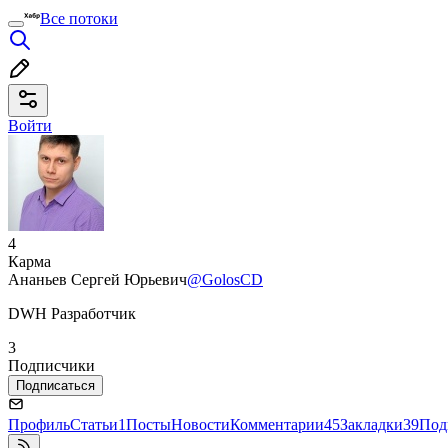
Все потоки
Войти
4
Карма
Ананьев Сергей Юрьевич
@GolosCD
DWH Разработчик
3
Подписчики
Подписаться
Профиль
Статьи
1
Посты
Новости
Комментарии
45
Закладки
39
Под