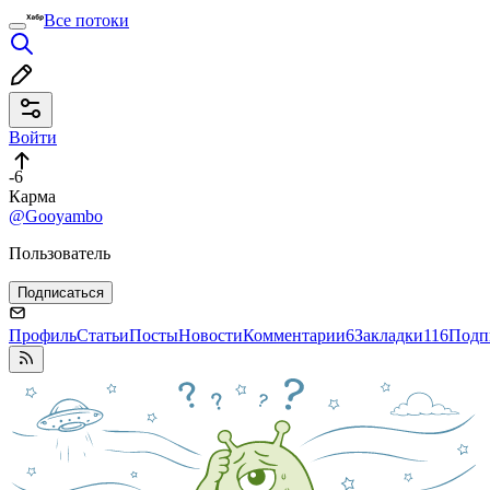
Все потоки
Войти
-6
Карма
@Gooyambo
Пользователь
Подписаться
Профиль
Статьи
Посты
Новости
Комментарии
6
Закладки
116
Подп