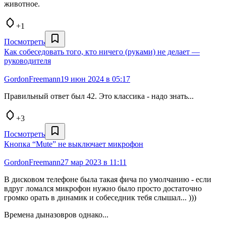
животное.
+1
Посмотреть
Как собеседовать того, кто ничего (руками) не делает —
руководителя
GordonFreemann
19 июн 2024 в 05:17
Правильный ответ был 42. Это классика - надо знать...
+3
Посмотреть
Кнопка “Mute” не выключает микрофон
GordonFreemann
27 мар 2023 в 11:11
В дисковом телефоне была такая фича по умолчанию - если
вдруг ломался микрофон нужно было просто достаточно
громко орать в динамик и собеседник тебя слышал... )))
Времена дыназовров однако...