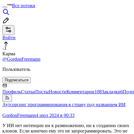
Все потоки
Войти
-3
Карма
@GordonFreemann
Пользователь
Подписаться
Профиль
Статьи
Посты
Новости
Комментарии
108
Закладки
6
Подп
Аутсорсинг программирования в страну под названием ИИ
GordonFreemann
4 июл 2024 в 00:33
У ИИ нет интенции ни к размножению, ни к созданию своих
клонов. Если конечно ему это не запрограммировать. Это не