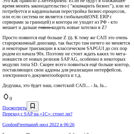
Это как правило Z-development. Если не будут в ближайшее
время менять законодательство ( "кошмарить бизнес"), или не
потребуется и кардинальная перестройка бизнес-процессов,
или если система не является глобальной(ONE ERP с
серверами за границей) и контора не уходит из РФ - кто
мешает и дальше
говно-
кодить новые хотелки в Z?
Просто появится ещё больше Z ))). К тому же САП это очень
старорежимный динозавр, так быстро там ничего не меняется
и некоторые транзакции в классическом SAPGUI до сих пор
родом из начала 90х. Поэтому не стоит ждать каких то мега-
новшеств от новых релизов SAP AG, особенно в некоторых
модулях типа SD. Скорее всего появиться ещё больше контор,
поставляющих свои аддоны для реализации интерфейсов,
электронного документооборота и т.д.
Дедушка, это будет наш, советский САП... - Ja, Ja...
0
Посмотреть
Переход с SAP на «1С»: стоит ли?
GordonFreemann
6 июл 2022 в 06:26