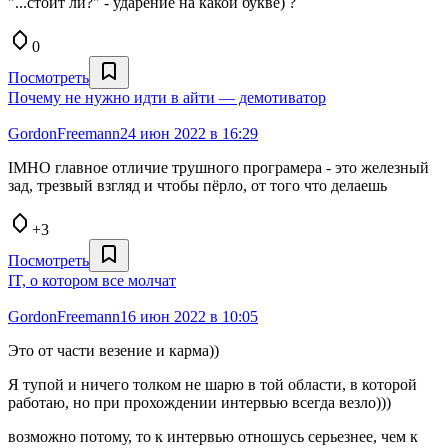
"...стоит ли?" - ударение на какой букве) ?
0
Посмотреть
Почему не нужно идти в айти — демотиватор
GordonFreemann
24 июн 2022 в 16:29
IMHO главное отличие трушного програмера - это железный
зад, трезвый взгляд и чтобы пёрло, от того что делаешь
+3
Посмотреть
IT, о котором все молчат
GordonFreemann
16 июн 2022 в 10:05
Это от части везение и карма))
Я тупой и ничего толком не шарю в той области, в которой
работаю, но при прохождении интервью всегда везло)))
возможно потому, то к интервью отношусь серьезнее, чем к