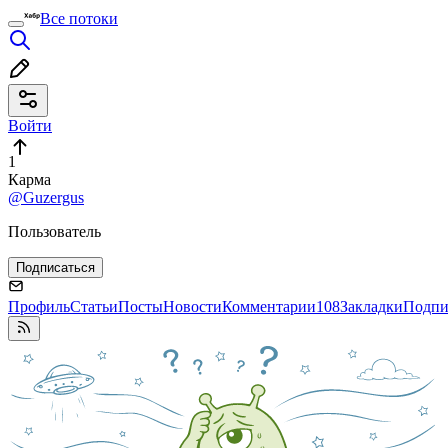
Все потоки
Войти
1
Карма
@Guzergus
Пользователь
Подписаться
Профиль
Статьи
Посты
Новости
Комментарии
108
Закладки
Подпи