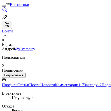
Все потоки
Войти
0
Карма
Андрей
@Gvamotey
Пользователь
2
Подписчики
Подписаться
Профиль
Статьи
Посты
Новости
Комментарии
117
Закладки
2
Подп
В рейтинге
Не участвует
Откуда
Россия