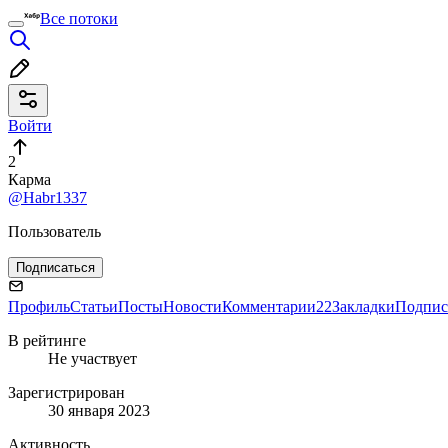
Все потоки
Войти
2
Карма
@Habr1337
Пользователь
Подписаться
Профиль
Статьи
Посты
Новости
Комментарии
22
Закладки
Подпис
В рейтинге
Не участвует
Зарегистрирован
30 января 2023
Активность