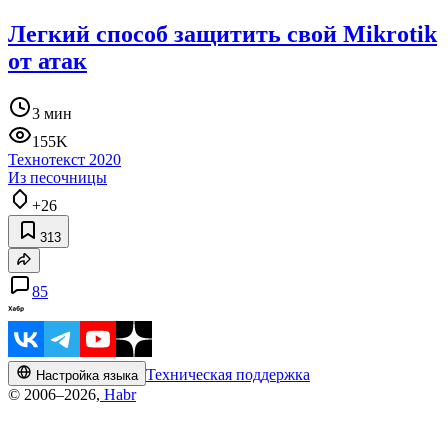
Легкий способ защитить свой Mikrotik
от атак
3 мин
155K
Технотекст 2020
Из песочницы
+26
313
85
Техническая поддержка
Настройка языка
© 2006–2026,
Habr