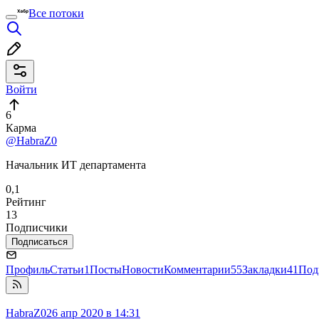
Все потоки
Войти
6
Карма
@HabraZ0
Начальник ИТ департамента
0,1
Рейтинг
13
Подписчики
Подписаться
Профиль
Статьи
1
Посты
Новости
Комментарии
55
Закладки
41
Под
HabraZ0
26 апр 2020 в 14:31