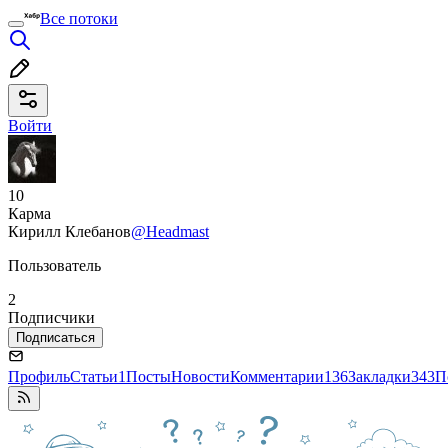
Все потоки
Войти
10
Карма
Кирилл Клебанов
@Headmast
Пользователь
2
Подписчики
Подписаться
Профиль
Статьи
1
Посты
Новости
Комментарии
136
Закладки
343
П