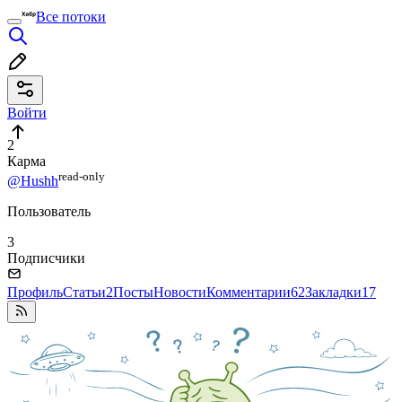
Все потоки
Войти
2
Карма
read⁠-⁠only
@Hushh
Пользователь
3
Подписчики
Профиль
Статьи
2
Посты
Новости
Комментарии
62
Закладки
17