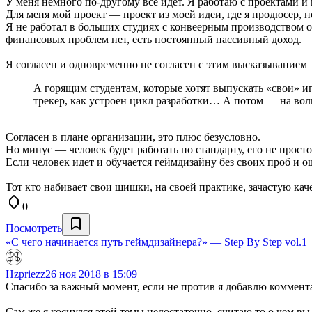
У меня немного по-другому все идет. Я работаю с проектами и
Для меня мой проект — проект из моей идеи, где я продюсер, н
Я не работал в больших студиях с конвеерным производством од
финансовых проблем нет, есть постоянный пассивный доход.
Я согласен и одновременно не согласен с этим высказыванием
А горящим студентам, которые хотят выпускать «свои» игр
трекер, как устроен цикл разработки… А потом — на вол
Согласен в плане организации, это плюс безусловно.
Но минус — человек будет работать по стандарту, его не просто 
Если человек идет и обучается геймдизайну без своих проб и о
Тот кто набивает свои шишки, на своей практике, зачастую ка
0
Посмотреть
«С чего начинается путь геймдизайнера?» — Step By Step vol.1
Hzpriezz
26 ноя 2018 в 15:09
Спасибо за важный момент, если не против я добавлю коммент
Сам же я коснулся этой темы недостаточно, считаю то о чем вы