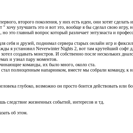
рвого, второго поколения, у них есть идеи, они хотят сделать 
 " хочу улучшить это и вот это, вообще я бы сделал свою игру, но
н, но это главный вопрос который различает энтузиаста и профес
ля себя и друзей, поднимал сервера старых онлайн игр и фиксил 
ды я установил Neverwinter Nights 2, вот там крутейший софт д
 хотел создавать монстров. И собственно после нескольких диал
мах и узнал пару моментов.
начинающие команды, их было много, около ста.
й стал полноценным напарником, вместе мы собрали команду, к н
человека глубоко, возможно он просто боится действовать или бо
шь следствие жизненных событий, интересов и тд.
азать об этом.