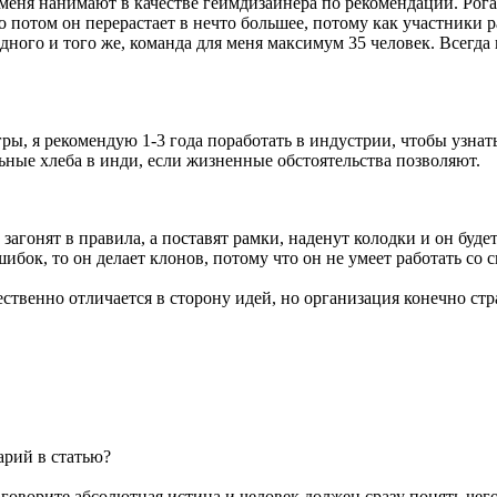
 меня нанимают в качестве геймдизайнера по рекомендации. Рог
о потом он перерастает в нечто большее, потому как участники р
ного и того же, команда для меня максимум 35 человек. Всегда 
ы, я рекомендую 1-3 года поработать в индустрии, чтобы узнать
ьные хлеба в инди, если жизненные обстоятельства позволяют.
загонят в правила, а поставят рамки, наденут колодки и он будет
шибок, то он делает клонов, потому что он не умеет работать со
чественно отличается в сторону идей, но организация конечно с
арий в статью?
 говорите абсолютная истина и человек должен сразу понять чег