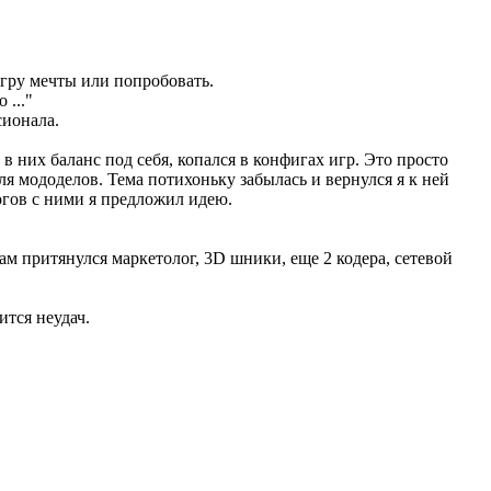
игру мечты или попробовать.
 ..."
сионала.
в них баланс под себя, копался в конфигах игр. Это просто
ля мододелов. Тема потихоньку забылась и вернулся я к ней
огов с ними я предложил идею.
ам притянулся маркетолог, 3D шники, еще 2 кодера, сетевой
ится неудач.