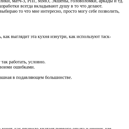
алики, матч-3, РПГ, ММО, Экшены, головоломки, аркады и тд.
азработки всегда вкладывают душу в то что делают.
выбираю то что мне интересно, просто могу себе позволить,
, как выглядит эта кухня изнутри, как используют таск-
 так работать, условно.
 своими ошибками.
трашная в подавляющем большинстве.
о хочет, как правило хватает первого опыта и шишек для