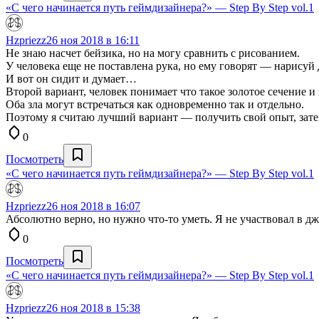
«С чего начинается путь геймдизайнера?» — Step By Step vol.1
Hzpriezz
26 ноя 2018 в 16:11
Не знаю насчет бейзика, но на могу сравнить с рисованием.
У человека еще не поставлена рука, но ему говорят — нарисуй 
И вот он сидит и думает…
Второй вариант, человек понимает что такое золотое сечение и 
Оба зла могут встречаться как одновременно так и отдельно.
Поэтому я считаю лучший вариант — получить свой опыт, затем 
0
Посмотреть
«С чего начинается путь геймдизайнера?» — Step By Step vol.1
Hzpriezz
26 ноя 2018 в 16:07
Абсолютно верно, но нужно что-то уметь. Я не участвовал в дж
0
Посмотреть
«С чего начинается путь геймдизайнера?» — Step By Step vol.1
Hzpriezz
26 ноя 2018 в 15:38