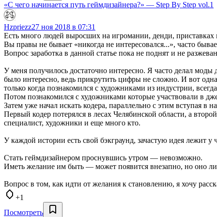
«С чего начинается путь геймдизайнера?» — Step By Step vol.1
Hzpriezz
27 ноя 2018 в 07:31
Есть много людей выросших на игромании, денди, приставках пе
Вы правы не бывает «никогда не интересовался...», часто бывает
Вопрос заработка в данной статье пока не поднят и не разжева
У меня получилось достаточно интересно. Я часто делал моды д
было интересно, ведь прикрутить цифры не сложно. И вот однаж
только когда познакомился с художниками из индустрии, всегда
Потом познакомился с художниками которые участвовали в дже
Затем уже начал искать кодера, параллельно с этим вступая в 
Первый кодер потерялся в лесах Челябинской области, а второ
специалист, художники и еще много кто.
У каждой истории есть свой бэкграунд, зачастую идея лежит у 
Стать геймдизайнером проснувшись утром — невозможно.
Иметь желание им быть — может появится внезапно, но оно ли
Вопрос в том, как идти от желания к становлению, я хочу расск
+1
Посмотреть