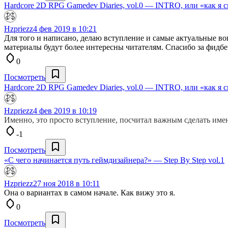
Hardcore 2D RPG Gamedev Diaries, vol.0 — INTRO, или «как я 
Hzpriezz
4 фев 2019 в 10:21
Для того и написано, делаю вступление и самые актуальные во
материалы будут более интересны читателям. Спасибо за фидбе
0
Посмотреть
Hardcore 2D RPG Gamedev Diaries, vol.0 — INTRO, или «как я 
Hzpriezz
4 фев 2019 в 10:19
Именно, это просто вступление, посчитал важным сделать име
-1
Посмотреть
«С чего начинается путь геймдизайнера?» — Step By Step vol.1
Hzpriezz
27 ноя 2018 в 10:11
Она о вариантах в самом начале. Как вижу это я.
0
Посмотреть