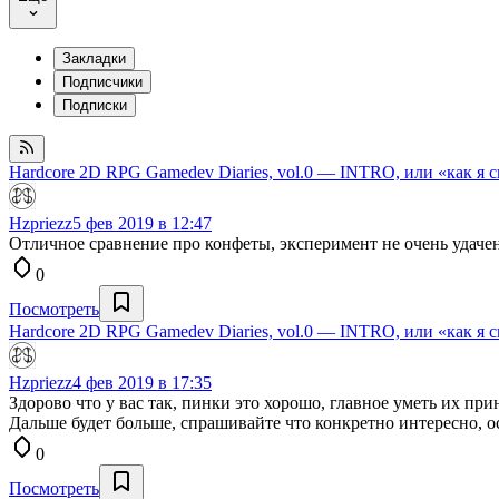
Закладки
Подписчики
Подписки
Hardcore 2D RPG Gamedev Diaries, vol.0 — INTRO, или «как я 
Hzpriezz
5 фев 2019 в 12:47
Отличное сравнение про конфеты, эксперимент не очень удачен
0
Посмотреть
Hardcore 2D RPG Gamedev Diaries, vol.0 — INTRO, или «как я 
Hzpriezz
4 фев 2019 в 17:35
Здорово что у вас так, пинки это хорошо, главное уметь их пр
Дальше будет больше, спрашивайте что конкретно интересно,
0
Посмотреть