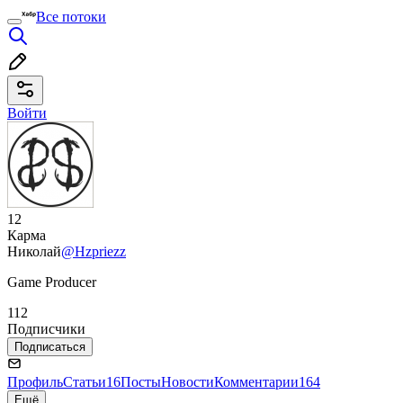
Все потоки
Войти
12
Карма
Николай
@Hzpriezz
Game Producer
112
Подписчики
Подписаться
Профиль
Статьи
16
Посты
Новости
Комментарии
164
Ещё