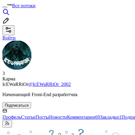
Все потоки
Войти
3
Карма
IcEWaRRiOr
@IcEWaRRiOr_2002
Начинающий Front-End разработчик
Подписаться
Профиль
Статьи
Посты
Новости
Комментарии
69
Закладки
1
Подпи