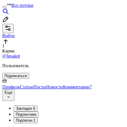
Все потоки
Войти
1
Карма
@Igoaled
Пользователь
Подписаться
Профиль
Статьи
Посты
Новости
Комментарии
7
Ещё
Закладки
6
Подписчики
Подписки
1