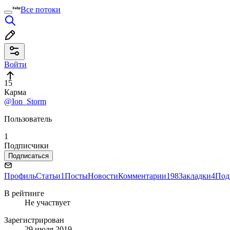
Все потоки
Войти
15
Карма
@Ion_Storm
Пользователь
1
Подписчики
Подписаться
Профиль
Статьи
1
Посты
Новости
Комментарии
198
Закладки
4
Под
В рейтинге
Не участвует
Зарегистрирован
29 июля 2019