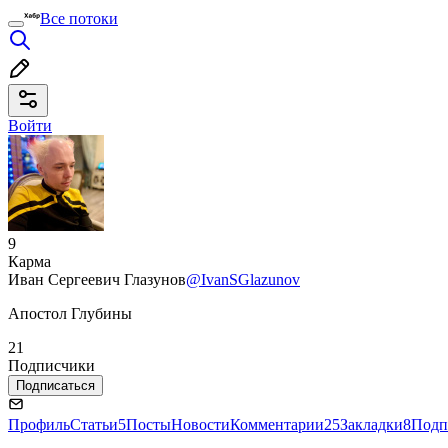
Все потоки
Войти
9
Карма
Иван Сергеевич Глазунов
@IvanSGlazunov
Апостол Глубины
21
Подписчики
Подписаться
Профиль
Статьи
5
Посты
Новости
Комментарии
25
Закладки
8
Подп