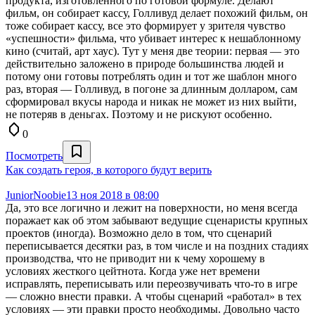
продукта, изготовленного по готовой формуле. Делают
фильм, он собирает кассу, Голливуд делает похожий фильм, он
тоже собирает кассу, все это формирует у зрителя чувство
«успешности» фильма, что убивает интерес к нешаблонному
кино (считай, арт хаус). Тут у меня две теории: первая — это
действительно заложено в природе большинства людей и
потому они готовы потреблять один и тот же шаблон много
раз, вторая — Голливуд, в погоне за длинным долларом, сам
сформировал вкусы народа и никак не может из них выйти,
не потеряв в деньгах. Поэтому и не рискуют особенно.
0
Посмотреть
Как создать героя, в которого будут верить
JuniorNoobie
13 ноя 2018 в 08:00
Да, это все логично и лежит на поверхности, но меня всегда
поражает как об этом забывают ведущие сценаристы крупных
проектов (иногда). Возможно дело в том, что сценарий
переписывается десятки раз, в том числе и на поздних стадиях
производства, что не приводит ни к чему хорошему в
условиях жесткого цейтнота. Когда уже нет времени
исправлять, переписывать или переозвучивать что-то в игре
— сложно внести правки. А чтобы сценарий «работал» в тех
условиях — эти правки просто необходимы. Довольно часто