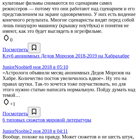
культовые фильмы снимаются по сценариям самих
режиссеров — потому что они работают над сценарием и его
представлением на экране одновременно. У них есть видение
конечного результата. Многие сценаристы видят перед собой
лишь пишущую машинку (крышку ноутбука) и понятия не
имеют, как это будет выглядеть в игре/фильме.
0
Посмотреть
Клуб анонимных Дедов Морозов 2018-2019 на Хабрахабре
JuniorNoobie
8 ноя 2018 в 05:10
«Астрологи объявили месяц анонимных Дедов Морозов на
Хабре. Количество постов увеличилось вдвое». Ну это на
правах шутки. Так-то хочется тоже поучаствовать, но для
этого нужно статью написать нормальную. Пойду думать над
темой…
+1
Посмотреть
6 типовых сюжетов мировой литературы
JuniorNoobie
2 ноя 2018 в 04:11
Вообще, похоже на правду. Может сюжетов и не шесть штук,