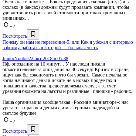
Очень на то похоже… Боюсь представить сколько (штук) и за
сколько (в баксах) должны будут продавать компании, чтобы
удовлетворить рост своей стоимости при таких громадных
вливаниях…
+2
Посмотреть
Почему он нам не перезвонил-5, или Как я убежал с интервью
в фирму, работать в которой — большая честь
JuniorNoobie
22 окт 2018 в 05:38
Пф, опоздание на 10 минут… У нас люди писали
объяснительные за опоздания на 30 секунд! Кризис в стране,
ищут как бы сэкономить и что бы урезать. Самое печальное
когда начинают деньги искать не в новых продуктах и
повышении качества предоставляемых услуг, а за счет
урезания бюджета на льготы и различные «плюшки» рабочих.
Наша организация вообще такая «Россия в миниатюре»: нас
урезают в правах и деньгах, а мы терпим с надеждой на
светлое будущее.
+2
Посмотреть