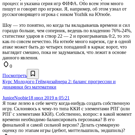
процесс и указана серия игр ФИФА. Обо всем этом много
пишут и говорят про игроки. Я, например, об этом узнал от
русскоговорящего игрока с ником Yozhik на Ютюбе.
Шоу — это понятно, но когда ты вкладываешь времени и сил
гораздо больше, чем соперник, ведешь по владению 76%-24%,
статистике ударов в створ 22 — 2 и проигрываешь 0:2, то это
как-то совсем нечестно. На ютюбе много нарезок, где в одной
атаке может быть до четырех попаданий в каркас ворот, что
выглядит смешно, пока не задумаешься, что лежит в основе
данного явления.
0
Посмотреть
Курс Молодого Геймдизайнера 2: баланс прогрессии и
динамики без математики
JuniorNoobie
18 июл 2019 в 05:21
Я тоже лелею в себе мечту когда-нибудь создать собственную
игру. Склоняюсь к чему-то типа ККИ с элементами РПГ (или
РПГ с элементами ККИ). Собственно, вопрос: в какой момент
времени необходимо балансировать персонажа? В его
финальной и самой сильной версии? Делать суммарную
оценку по этапам игры (дебют, миттельшпиль, эндшпиль)?