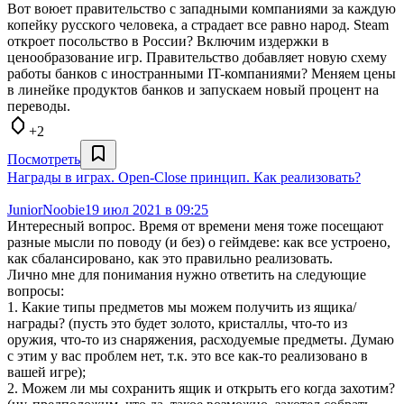
Вот воюет правительство с западными компаниями за каждую
копейку русского человека, а страдает все равно народ. Steam
откроет посольство в России? Включим издержки в
ценообразование игр. Правительство добавляет новую схему
работы банков с иностранными IT-компаниями? Меняем цены
в линейке продуктов банков и запускаем новый процент на
переводы.
+2
Посмотреть
Награды в играх. Open-Close принцип. Как реализовать?
JuniorNoobie
19 июл 2021 в 09:25
Интересный вопрос. Время от времени меня тоже посещают
разные мысли по поводу (и без) о геймдеве: как все устроено,
как сбалансировано, как это правильно реализовать.
Лично мне для понимания нужно ответить на следующие
вопросы:
1. Какие типы предметов мы можем получить из ящика/
награды? (пусть это будет золото, кристаллы, что-то из
оружия, что-то из снаряжения, расходуемые предметы. Думаю
с этим у вас проблем нет, т.к. это все как-то реализовано в
вашей игре);
2. Можем ли мы сохранить ящик и открыть его когда захотим?