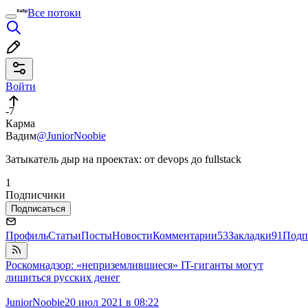
Все потоки
Войти
-7
Карма
Вадим
@JuniorNoobie
Затыкатель дыр на проектах: от devops до fullstack
1
Подписчики
Подписаться
Профиль
Статьи
Посты
Новости
Комментарии
53
Закладки
91
Подп
Роскомнадзор: «неприземлившиеся» IT-гиганты могут
лишиться русских денег
JuniorNoobie
20 июл 2021 в 08:22