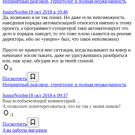
Неприятный разговор, герпетолог и полная неожиданность
JuniorNoobie
18 окт 2018 в 10:46
Да, возможно я не так понял. Но даже если невозможность
наведения порядка автоматизацией относится именно к этому
проекту, а программист-супергерой таки автоматизирует это
дело и порядок наведет, то это тоже плохо скажется на реноме
директора, ибо он «уверен» был, что такое невозможно)
Просто не нравится мне ситуация, когда вызывают на ковер и
начинают носом тыкать, даже не удосужившись разобраться
или, еще хуже, обсудив все за твоей спиной.
0
Посмотреть
Неприятный разговор, герпетолог и полная неожиданность
JuniorNoobie
18 окт 2018 в 09:37
Ваш всеобъемлющий комментарий…
А позвольте поинтересоваться, что не так с моим ником?
-1
Посмотреть
Азы работы магазина