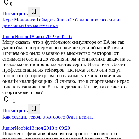
0
Посмотреть
Курс Молодого Геймдизайнера 2: баланс прогрессии и
динамики без математики
JuniorNoobie
18 июл 2019 в 05:16
Могу сказать, что в футбольном симуляторе от ЕА не так
давно было подтверждено наличие цепи обратной связи.
Причем оно было завязано на множество факторов: от
стоимости состава до уровня игры и статистики аккаунта за
несколько лет в прошлых частях серии. И это очень бесит
профессиональных геймеров, т.к. из-за этого они могут
проиграть (и проигрывают) важные матчи в различных
онлайн квалификациях. Я считаю, что в спортивных играх
никаких гандикапов быть не должно. Иначе, какие же это
спортивные игры?
+1
Посмотреть
Как создать героя, в которого будут верить
JuniorNoobie
13 ноя 2018 в 09:20
Похожесть фильмов объясняется просто: кассовостью