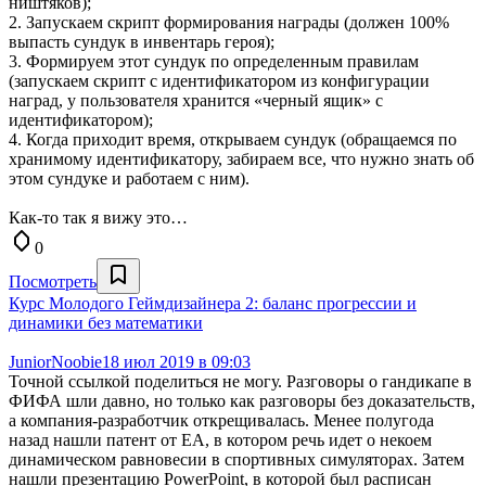
ништяков);
2. Запускаем скрипт формирования награды (должен 100%
выпасть сундук в инвентарь героя);
3. Формируем этот сундук по определенным правилам
(запускаем скрипт с идентификатором из конфигурации
наград, у пользователя хранится «черный ящик» с
идентификатором);
4. Когда приходит время, открываем сундук (обращаемся по
хранимому идентификатору, забираем все, что нужно знать об
этом сундуке и работаем с ним).
Как-то так я вижу это…
0
Посмотреть
Курс Молодого Геймдизайнера 2: баланс прогрессии и
динамики без математики
JuniorNoobie
18 июл 2019 в 09:03
Точной ссылкой поделиться не могу. Разговоры о гандикапе в
ФИФА шли давно, но только как разговоры без доказательств,
а компания-разработчик открещивалась. Менее полугода
назад нашли патент от ЕА, в котором речь идет о некоем
динамическом равновесии в спортивных симуляторах. Затем
нашли презентацию PowerPoint, в которой был расписан