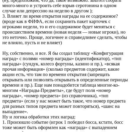
(ну, предположим, что да, такое возможно. захотел собрать
много-много и устроить себе взрыв серотонина в одном
случае или депрессию на неделю в другом );
3. Влияет ли время открытия награды на ее содержимое?
(вроде как в ФИФА, если сохранить пакет карточек с
игроками недели, то и его содержимое будет меняться с
происшествием времени (новая неделя — новые игроки), но
это неточно. Проще, логичнее и справедливее сделать, чтобы
не влияло, пусть и не влияет)
Ну, собственно, и все. Я бы создал таблицу «Конфигурация
наград» с полями «номер награды» (идентификатор), «тип
награды» (сундук, колесо фортуны, казино и пр.), «всякая
прочая информация» (сколько предметов содержит, какие
акции есть, что там по времени открытия (запрещать
открывать или позволять открывать в определенные периоды
времени и пр.). Еще нам понадобится таблица многие-ко-
многим «Награды-Предметы», где будут поля «номер
награды», «номер предмета» (из справочника), «тип
предмета» (если у нас может быть такое, что номер предмета
для разных типов предмета может повторяться), «шанс на
выпадение».
Ну и логика обработки этих наград:
1. Произошло событие (игрок 1 победил босса, кстати, босс
тоже может быть оформлен как «награда» с выпадением