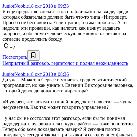
JuniorNoobie
18 окт 2018 в 09:33
Я еще предлагаю сделать стол с табличками на входе, среди
которых обязательно должно быть что-то типа «Интроверт.
Просьба не беспокоить. Если нужно, то сам спросит». А то
надоели эти продавцы, как налетят, как начнут задавать
вопросы, а обычную человеческую вежливость считают за
согласие продолжить беседу.
+2
Посмотреть
Неприятный разговор, герпетолог и полная неожиданность
JuniorNoobie
18 окт 2018 в 08:36
Да уж… Может, в Сергее и узнается среднестатистический
программист, но как узнать в Евгении Викторовиче человека,
который дорос до должности директора?
«Я уверен, что автоматизацией порядок не навести» — чушь
несусветная. Как так может говорить управленец?
«у нас бы не состоялся этот разговор, если бы ты понимал –
надо держать руководителя в курсе работ» — тоже непонятно.
Теперь обо всем докладывать наверх? Я сегодня плотно
покушал, я сегодня закрыл три заявки, я сегодня внес фиксы в