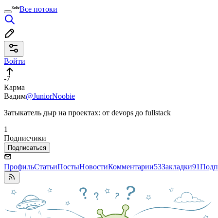
Все потоки
Войти
-7
Карма
Вадим
@JuniorNoobie
Затыкатель дыр на проектах: от devops до fullstack
1
Подписчики
Подписаться
Профиль
Статьи
Посты
Новости
Комментарии
53
Закладки
91
Подп