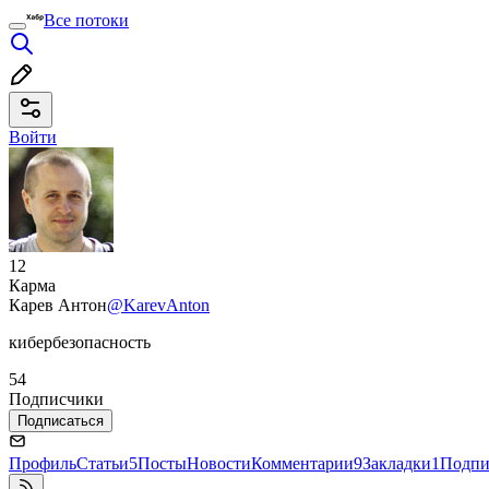
Все потоки
Войти
12
Карма
Карев Антон
@KarevAnton
кибербезопасность
54
Подписчики
Подписаться
Профиль
Статьи
5
Посты
Новости
Комментарии
9
Закладки
1
Подпи