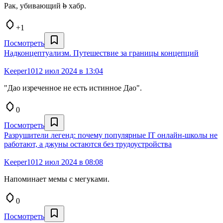
Рак, убивающий
b
хабр.
+1
Посмотреть
Надконцептуализм. Путешествие за границы концепций
Keeper10
12 июл 2024 в 13:04
"Дао изреченное не есть истинное Дао".
0
Посмотреть
Разрушители легенд: почему популярные IT онлайн-школы не
работают, а джуны остаются без трудоустройства
Keeper10
12 июл 2024 в 08:08
Напоминает мемы с мегуками.
0
Посмотреть