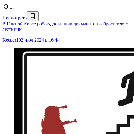
+2
Посмотреть
В Южной Корее робот-доставщик документов «сбросился» с
лестницы
Keeper10
2 июл 2024 в 16:44