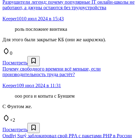
Разрушители легенд: почему популярные IT онлайн-школы не
работают, а джуны остаются без трудоустройства
Keeper10
10 июл 2024 в 15:43
роль посложнее винтика
Для этого были закрытые КБ (они же
шаражки
).
0
Посмотреть
Почему свободного времени всё меньше, если
производительность труда растёт?
Keeper10
9 июл 2024 в 11:31
ооо рога и копыта с Буншем
С Фунтом же.
+2
Посмотреть
Ondřej Surý заблокировал свой PPA с пакетами PHP в России