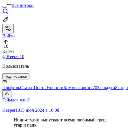
Все потоки
Войти
-10
Карма
@Keeper10
Пользователь
Подписаться
Профиль
Статьи
Посты
Новости
Комментарии
270
Закладки
8
Подп
Геймдев жив?
Keeper10
15 июл 2024 в 10:08
Инди-студии выпускают всеми любимый треш,
угар и панк