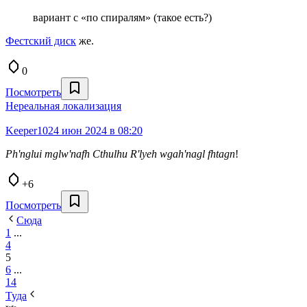
вариант с «по спиралям» (такое есть?)
Фестский диск
же.
0
Посмотреть
Нереальная локализация
Keeper10
24 июн 2024 в 08:20
Ph'nglui mglw'nafh Cthulhu R'lyeh wgah'nagl fhtagn
!
+6
Посмотреть
Сюда
1
...
4
5
6
...
14
Туда