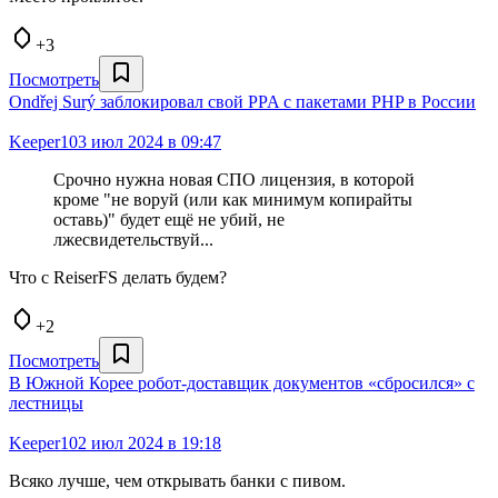
+3
Посмотреть
Ondřej Surý заблокировал свой PPA с пакетами PHP в России
Keeper10
3 июл 2024 в 09:47
Срочно нужна новая СПО лицензия, в которой
кроме "не воруй (или как минимум копирайты
оставь)" будет ещё не убий, не
лжесвидетельствуй...
Что с ReiserFS делать будем?
+2
Посмотреть
В Южной Корее робот-доставщик документов «сбросился» с
лестницы
Keeper10
2 июл 2024 в 19:18
Всяко лучше, чем открывать банки с пивом.