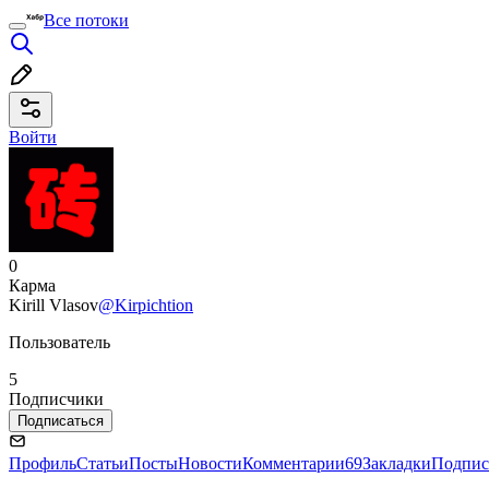
Все потоки
Войти
0
Карма
Kirill Vlasov
@Kirpichtion
Пользователь
5
Подписчики
Подписаться
Профиль
Статьи
Посты
Новости
Комментарии
69
Закладки
Подпис