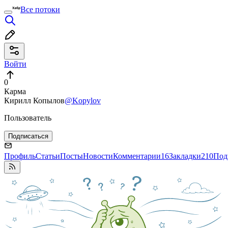
Все потоки
Войти
0
Карма
Кирилл Копылов
@Kopylov
Пользователь
Подписаться
Профиль
Статьи
Посты
Новости
Комментарии
16
Закладки
210
Под