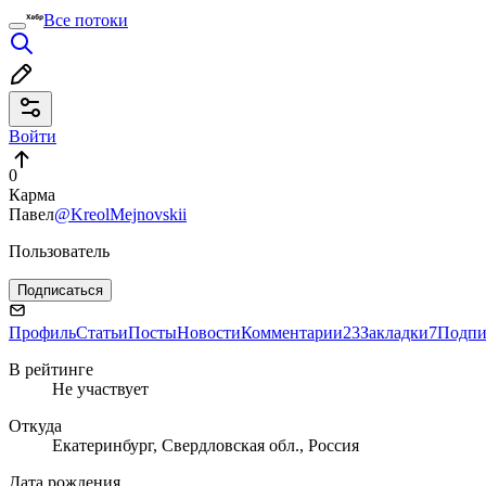
Все потоки
Войти
0
Карма
Павел
@KreolMejnovskii
Пользователь
Подписаться
Профиль
Статьи
Посты
Новости
Комментарии
23
Закладки
7
Подпи
В рейтинге
Не участвует
Откуда
Екатеринбург, Свердловская обл., Россия
Дата рождения