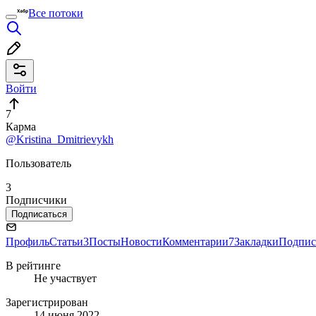
Все потоки
Войти
7
Карма
@Kristina_Dmitrievykh
Пользователь
3
Подписчики
Подписаться
Профиль
Статьи
3
Посты
Новости
Комментарии
7
Закладки
Подпис
В рейтинге
Не участвует
Зарегистрирован
14 июня 2022