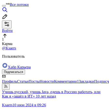
Все потоки
Войти
1
Карма
@Ksaers
Пользователь
Хабр Карьера
Подписаться
Профиль
Статьи
Посты
Новости
Комментарии
1
Закладки
Подписч
Учишь русский, учишь Java, едешь в Россию работать, или
Как я «зашёл в ИТ» 10 лет назад
Ksaers
10 июн 2024 в 09:26