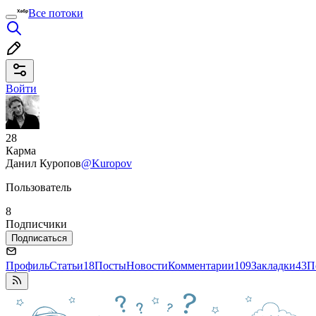
Все потоки
Войти
28
Карма
Данил Куропов
@Kuropov
Пользователь
8
Подписчики
Подписаться
Профиль
Статьи
18
Посты
Новости
Комментарии
109
Закладки
43
П