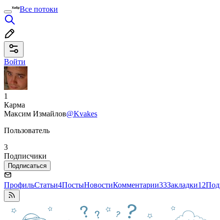
Все потоки
Войти
1
Карма
Максим Измайлов
@Kvakes
Пользователь
3
Подписчики
Подписаться
Профиль
Статьи
4
Посты
Новости
Комментарии
33
Закладки
12
Под