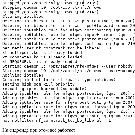
stopped /opt/zapret/nfq/nfqws (pid 2139)

Stopping daemon 10: /opt/zapret/nfq/nfqws

stopped /opt/zapret/nfq/nfqws (pid 2143)

Clearing iptables

Deleting iptables rule for nfqws postrouting (qnum 200)
Deleting iptables rule for nfqws input+forward (qnum 20
Deleting ip6tables rule for nfqws postrouting (qnum 200
Deleting ip6tables rule for nfqws input+forward (qnum 2
Deleting iptables rule for nfqws postrouting (qnum 210)
Deleting ip6tables rule for nfqws postrouting (qnum 210
net.netfilter.nf_conntrack_tcp_be_liberal = 0

xt_multiport.ko is already loaded

xt_connbytes.ko is already loaded

xt_NFQUEUE.ko is already loaded

Starting daemon 1: /opt/zapret/nfq/nfqws --user=nobody 
Starting daemon 10: /opt/zapret/nfq/nfqws --user=nobody
Applying iptables

Creating ip list table (firewall type iptables)

setting high oom kill priority

reloading ipset backend (no-update)

Adding iptables rule for nfqws postrouting (qnum 200) :
Adding iptables rule for nfqws input+forward (qnum 200)
Adding ip6tables rule for nfqws postrouting (qnum 200) 
Adding ip6tables rule for nfqws input+forward (qnum 200
Adding iptables rule for nfqws postrouting (qnum 210) :
Adding ip6tables rule for nfqws postrouting (qnum 210) 
net.netfilter.nf_conntrack_tcp_be_liberal = 1
На андроиде при этом всё работает