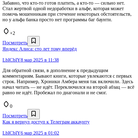
Забавно, что кто-то готов платить, а кто-то — сильно нет.
Стал жертвой одной недоработки в альфе, которая может
помочь мошенникам при стечение некоторых обстоятельств,
но у альфа банка просто нет программы баг баунти.
+2
Посмотреть
Яндекс Алиса: сто лет тому вперёд
LbICbIY
8 мар 2025 в 11:38
Для обратной связи, в дополнение к предыдущим
комментариям. Бывают книги, которые увлекаются с первых
строк. Например, Хроники Амбера меня так включили. Здесь
начал читать — не идёт. Переключился на второй абзац — всё
равно не идёт. Пробежал по диагонали и не смог.
0
Посмотреть
Как я вернул доступ к Телеграм аккаунту
LbICbIY
6 мар 2025 в 01:02