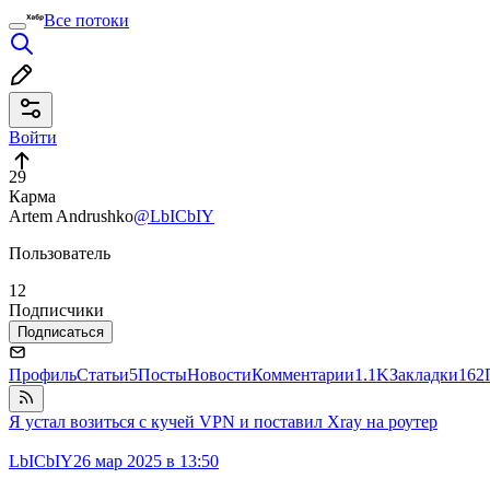
Все потоки
Войти
29
Карма
Artem Andrushko
@LbICbIY
Пользователь
12
Подписчики
Подписаться
Профиль
Статьи
5
Посты
Новости
Комментарии
1.1K
Закладки
162
Я устал возиться с кучей VPN и поставил Xray на роутер
LbICbIY
26 мар 2025 в 13:50