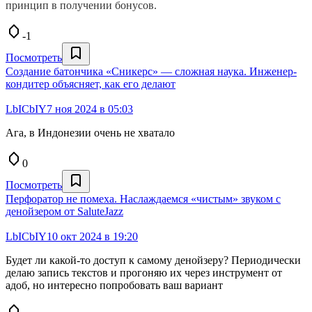
принцип в получении бонусов.
-1
Посмотреть
Создание батончика «Сникерс» — сложная наука. Инженер-
кондитер объясняет, как его делают
LbICbIY
7 ноя 2024 в 05:03
Ага, в Индонезии очень не хватало
0
Посмотреть
Перфоратор не помеха. Наслаждаемся «чистым» звуком с
денойзером от SaluteJazz
LbICbIY
10 окт 2024 в 19:20
Будет ли какой-то доступ к самому денойзеру? Периодически
делаю запись текстов и прогоняю их через инструмент от
адоб, но интересно попробовать ваш вариант