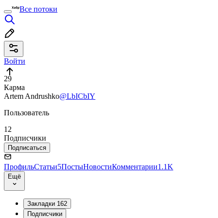
Все потоки
Войти
29
Карма
Artem Andrushko
@LbICbIY
Пользователь
12
Подписчики
Подписаться
Профиль
Статьи
5
Посты
Новости
Комментарии
1.1K
Ещё
Закладки
162
Подписчики