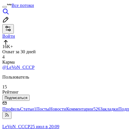
Все потоки
Войти
16K+
Охват за 30 дней
4
Карма
@LeVoN_CCCP
Пользователь
15
Рейтинг
Подписаться
Профиль
Статьи
1
Посты
Новости
Комментарии
526
Закладки
Подп
LeVoN_CCCP
25 июл в 20:09