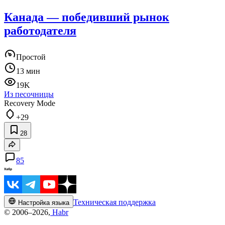
Канада — победивший рынок
работодателя
Простой
13 мин
19K
Из песочницы
Recovery Mode
+29
28
85
Техническая поддержка
Настройка языка
© 2006–2026,
Habr