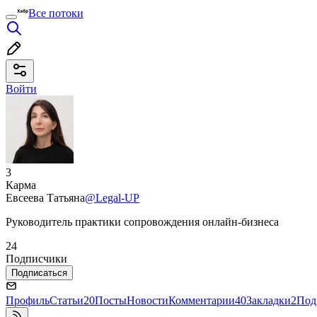
Все потоки
Войти
3
Карма
Евсеева Татьяна
@Legal-UP
Руководитель практики сопровождения онлайн-бизнеса
24
Подписчики
Подписаться
Профиль
Статьи
20
Посты
Новости
Комментарии
40
Закладки
2
Под