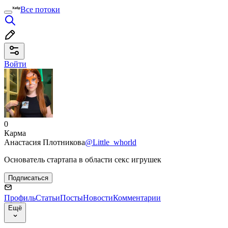
Все потоки
Войти
0
Карма
Анастасия Плотникова
@Little_whorld
Основатель стартапа в области секс игрушек
Подписаться
Профиль
Статьи
Посты
Новости
Комментарии
Ещё