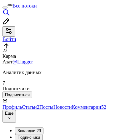
Все потоки
Войти
22
Карма
Азат
@Liugger
Аналитик данных
7
Подписчики
Подписаться
Профиль
Статьи
2
Посты
Новости
Комментарии
52
Ещё
Закладки
29
Подписчики