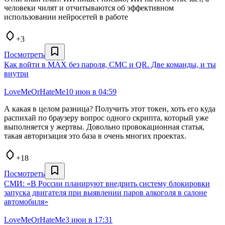
человеки чилят и отчитываются об эффективном
использовании нейросетей в работе
+3
Посмотреть
Как войти в MAX без пароля, СМС и QR. Две команды, и ты
внутри
LoveMeOrHateMe
10 июн в 04:59
А какая в целом разница? Получить этот токен, хоть его куда
распихай по браузеру вопрос одного скрипта, который уже
выполняется у жертвы. Довольно провокационная статья,
такая авторизация это база в очень многих проектах.
+18
Посмотреть
СМИ: «В России планируют внедрить систему блокировки
запуска двигателя при выявлении паров алкоголя в салоне
автомобиля»
LoveMeOrHateMe
3 июн в 17:31