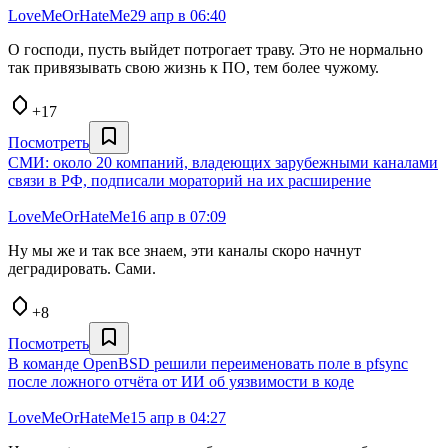
LoveMeOrHateMe
29 апр в 06:40
О господи, пусть выйдет потрогает траву. Это не нормально
так привязывать свою жизнь к ПО, тем более чужому.
+17
Посмотреть
СМИ: около 20 компаний, владеющих зарубежными каналами
связи в РФ, подписали мораторий на их расширение
LoveMeOrHateMe
16 апр в 07:09
Ну мы же и так все знаем, эти каналы скоро начнут
деградировать. Сами.
+8
Посмотреть
В команде OpenBSD решили переименовать поле в pfsync
после ложного отчёта от ИИ об уязвимости в коде
LoveMeOrHateMe
15 апр в 04:27