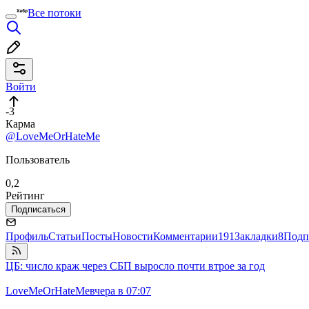
Все потоки
Войти
-3
Карма
@LoveMeOrHateMe
Пользователь
0,2
Рейтинг
Подписаться
Профиль
Статьи
Посты
Новости
Комментарии
191
Закладки
8
Подп
ЦБ: число краж через СБП выросло почти втрое за год
LoveMeOrHateMe
вчера в 07:07