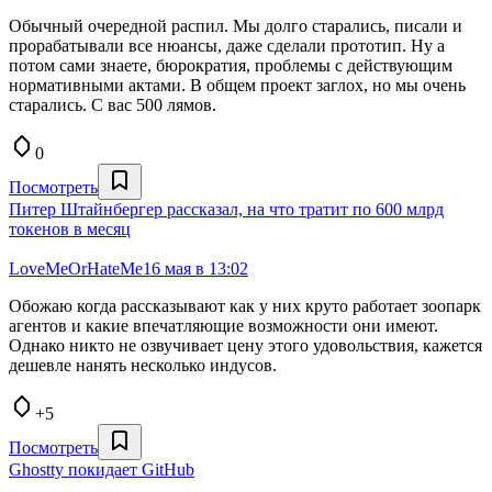
Обычный очередной распил. Мы долго старались, писали и
прорабатывали все нюансы, даже сделали прототип. Ну а
потом сами знаете, бюрократия, проблемы с действующим
нормативными актами. В общем проект заглох, но мы очень
старались. С вас 500 лямов.
0
Посмотреть
Питер Штайнбергер рассказал, на что тратит по 600 млрд
токенов в месяц
LoveMeOrHateMe
16 мая в 13:02
Обожаю когда рассказывают как у них круто работает зоопарк
агентов и какие впечатляющие возможности они имеют.
Однако никто не озвучивает цену этого удовольствия, кажется
дешевле нанять несколько индусов.
+5
Посмотреть
Ghostty покидает GitHub