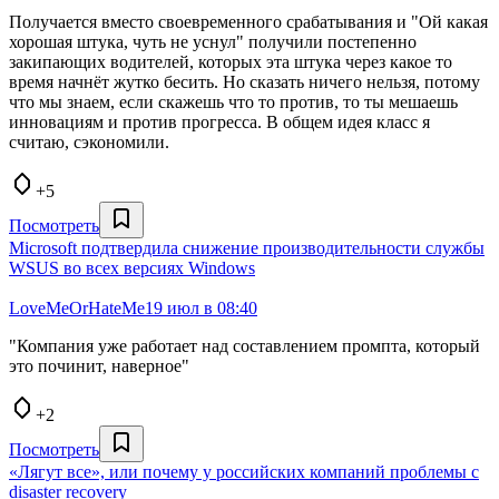
Получается вместо своевременного срабатывания и "Ой какая
хорошая штука, чуть не уснул" получили постепенно
закипающих водителей, которых эта штука через какое то
время начнёт жутко бесить. Но сказать ничего нельзя, потому
что мы знаем, если скажешь что то против, то ты мешаешь
инновациям и против прогресса. В общем идея класс я
считаю, сэкономили.
+5
Посмотреть
Microsoft подтвердила снижение производительности службы
WSUS во всех версиях Windows
LoveMeOrHateMe
19 июл в 08:40
"Компания уже работает над составлением промпта, который
это починит, наверное"
+2
Посмотреть
«Лягут все», или почему у российских компаний проблемы с
disaster recovery