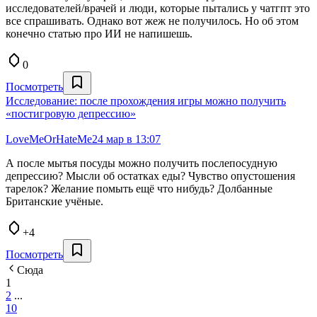
исследователей/врачей и люди, которые пытались у чатгпт это
все спрашивать. Однако вот жеж не получилось. Но об этом
конечно статью про ИИ не напишешь.
0
Посмотреть
Исследование: после прохождения игры можно получить
«постигровую депрессию»
LoveMeOrHateMe
24 мар в 13:07
А после мытья посуды можно получить послепосудную
депрессию? Мысли об остатках еды? Чувство опустошения
тарелок? Желание помыть ещё что нибудь? Долбанные
Британские учёные.
+4
Посмотреть
Сюда
1
2
...
10