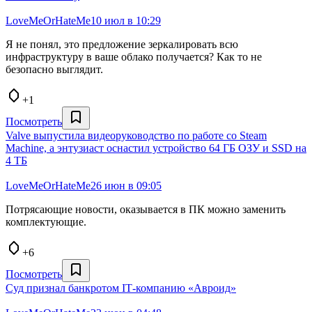
LoveMeOrHateMe
10 июл в 10:29
Я не понял, это предложение зеркалировать всю
инфраструктуру в ваше облако получается? Как то не
безопасно выглядит.
+1
Посмотреть
Valve выпустила видеоруководство по работе со Steam
Machine, а энтузиаст оснастил устройство 64 ГБ ОЗУ и SSD на
4 ТБ
LoveMeOrHateMe
26 июн в 09:05
Потрясающие новости, оказывается в ПК можно заменить
комплектующие.
+6
Посмотреть
Суд признал банкротом IT‑компанию «Авроид»