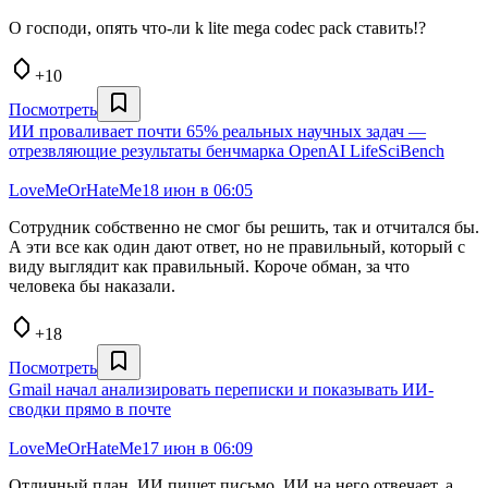
О господи, опять что-ли k lite mega codec pack ставить!?
+10
Посмотреть
ИИ проваливает почти 65% реальных научных задач —
отрезвляющие результаты бенчмарка OpenAI LifeSciBench
LoveMeOrHateMe
18 июн в 06:05
Сотрудник собственно не смог бы решить, так и отчитался бы.
А эти все как один дают ответ, но не правильный, который с
виду выглядит как правильный. Короче обман, за что
человека бы наказали.
+18
Посмотреть
Gmail начал анализировать переписки и показывать ИИ-
сводки прямо в почте
LoveMeOrHateMe
17 июн в 06:09
Отличный план. ИИ пишет письмо, ИИ на него отвечает, а