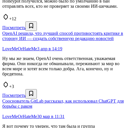
Honeypot получился, можно было по умолчанию в бан
отправлять всех, кто не проверяет за своими ИИ-шечками.
+12
Посмотреть
OpenAI решила, что лучший способ противостоять критике в
сторону ИИ — создать собственную редакцию новостей
LoveMeOrHateMe
3 апр в 14:19
Ну мы же знаем, OpenAI очень ответственная, уважаемая
фирма. Они никогда не обманывали, переживают за мир во
всем мире и хотят всем только добра. Ага, конечно, ну и
бредятина.
+3
Посмотреть
Сооснователь GitLab рассказал, как использовал ChatGPT для
борьбы с раком
LoveMeOrHateMe
30 мар в 11:31
Я вот почему то уверен, что там была и группа