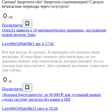
Срочна! Запретить сбп! Запретить социнженерею! Сделать
безопасные переводы через госуслуги!
+9
Посмотреть
OpenAI заявила о 10 математических прорывах: достижения
новой модели Astra
LoveMeOrHateMe
1 авг в 17:41
Всё как всегда. Я сделаль. Я проверять это должны люди
месяцами. И пока будет понятно действительно ли это
доказано выйдет уже новая модель, которая докажет это по
новому (как она считает). Зато громкий заголовок существует
уже сейчас.
-4
Посмотреть
«Кнопка бдительности» за 30 000 ₽: как угольный карьер
сделал систему антисна без камер и ИИ
LoveMeOrHateMe
31 июл в 10:26