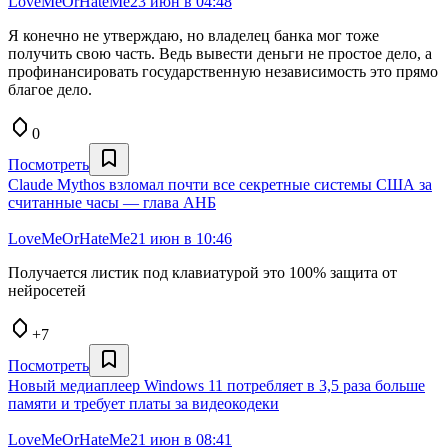
LoveMeOrHateMe
23 июн в 04:48
Я конечно не утверждаю, но владелец банка мог тоже
получить свою часть. Ведь вывести деньги не простое дело, а
профинансировать государственную независимость это прямо
благое дело.
0
Посмотреть
Claude Mythos взломал почти все секретные системы США за
считанные часы — глава АНБ
LoveMeOrHateMe
21 июн в 10:46
Получается листик под клавиатурой это 100% защита от
нейросетей
+7
Посмотреть
Новый медиаплеер Windows 11 потребляет в 3,5 раза больше
памяти и требует платы за видеокодеки
LoveMeOrHateMe
21 июн в 08:41