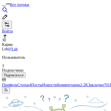
Все потоки
Войти
30
Карма
Lsh
@Lsh
Пользователь
3
Подписчики
Подписаться
Профиль
Статьи
4
Посты
Новости
Комментарии
2.2K
Закладки
701